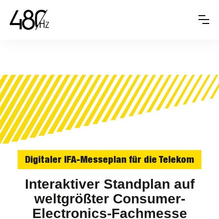
Digitaler IFA-Messeplan für die Telekom
Interaktiver Standplan auf
weltgrößter Consumer-
Electronics-Fachmesse